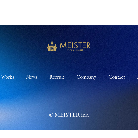
Works
News
Recruit
Company
Contact
© MEISTER inc.